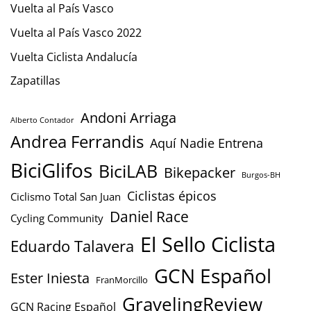
Vuelta al País Vasco
Vuelta al País Vasco 2022
Vuelta Ciclista Andalucía
Zapatillas
Andoni Arriaga
Alberto Contador
Andrea Ferrandis
Aquí Nadie Entrena
BiciGlifos
BiciLAB
Bikepacker
Burgos-BH
Ciclistas épicos
Ciclismo Total San Juan
Daniel Race
Cycling Community
El Sello Ciclista
Eduardo Talavera
GCN Español
Ester Iniesta
FranMorcillo
GravelingReview
GCN Racing Español