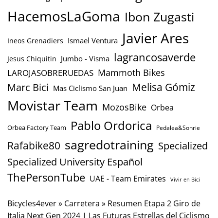
HacemosLaGoma
Ibon Zugasti
Javier Ares
Ismael Ventura
Ineos Grenadiers
lagrancosaverde
Jumbo - Visma
Jesus Chiquitin
Mammoth Bikes
LAROJASOBRERUEDAS
Marc Bici
Melisa Gómiz
Mas Ciclismo San Juan
Movistar Team
MozosBike
Orbea
Pablo Ordorica
Orbea Factory Team
Pedalea&Sonrie
sagredotraining
Rafabike80
Specialized
Specialized University Español
ThePersonTube
UAE - Team Emirates
Vivir en Bici
Bicycles4ever
»
Carretera
»
Resumen Etapa 2 Giro de
Italia Next Gen 2024 | Las Futuras Estrellas del Ciclismo