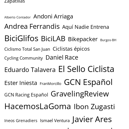
Zapatillas
Andoni Arriaga
Alberto Contador
Andrea Ferrandis
Aquí Nadie Entrena
BiciGlifos
BiciLAB
Bikepacker
Burgos-BH
Ciclistas épicos
Ciclismo Total San Juan
Daniel Race
Cycling Community
El Sello Ciclista
Eduardo Talavera
GCN Español
Ester Iniesta
FranMorcillo
GravelingReview
GCN Racing Español
HacemosLaGoma
Ibon Zugasti
Javier Ares
Ismael Ventura
Ineos Grenadiers