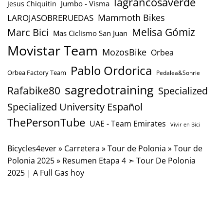
lagrancosaverde
Jumbo - Visma
Jesus Chiquitin
Mammoth Bikes
LAROJASOBRERUEDAS
Marc Bici
Melisa Gómiz
Mas Ciclismo San Juan
Movistar Team
MozosBike
Orbea
Pablo Ordorica
Orbea Factory Team
Pedalea&Sonrie
sagredotraining
Rafabike80
Specialized
Specialized University Español
ThePersonTube
UAE - Team Emirates
Vivir en Bici
Bicycles4ever
»
Carretera
»
Tour de Polonia
»
Tour de
Polonia 2025
»
Resumen Etapa 4 ➣ Tour De Polonia
2025 | A Full Gas hoy