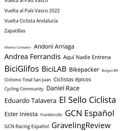
Vuelta al País Vasco
Vuelta al País Vasco 2022
Vuelta Ciclista Andalucía
Zapatillas
Andoni Arriaga
Alberto Contador
Andrea Ferrandis
Aquí Nadie Entrena
BiciGlifos
BiciLAB
Bikepacker
Burgos-BH
Ciclistas épicos
Ciclismo Total San Juan
Daniel Race
Cycling Community
El Sello Ciclista
Eduardo Talavera
GCN Español
Ester Iniesta
FranMorcillo
GravelingReview
GCN Racing Español