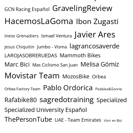
GravelingReview
GCN Racing Español
HacemosLaGoma
Ibon Zugasti
Javier Ares
Ismael Ventura
Ineos Grenadiers
lagrancosaverde
Jumbo - Visma
Jesus Chiquitin
Mammoth Bikes
LAROJASOBRERUEDAS
Marc Bici
Melisa Gómiz
Mas Ciclismo San Juan
Movistar Team
MozosBike
Orbea
Pablo Ordorica
Orbea Factory Team
Pedalea&Sonrie
sagredotraining
Rafabike80
Specialized
Specialized University Español
ThePersonTube
UAE - Team Emirates
Vivir en Bici