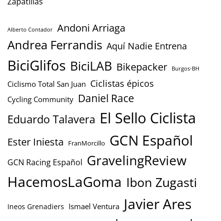
Zapatillas
Andoni Arriaga
Alberto Contador
Andrea Ferrandis
Aquí Nadie Entrena
BiciGlifos
BiciLAB
Bikepacker
Burgos-BH
Ciclistas épicos
Ciclismo Total San Juan
Daniel Race
Cycling Community
El Sello Ciclista
Eduardo Talavera
GCN Español
Ester Iniesta
FranMorcillo
GravelingReview
GCN Racing Español
HacemosLaGoma
Ibon Zugasti
Javier Ares
Ismael Ventura
Ineos Grenadiers