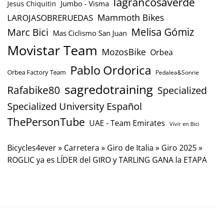
lagrancosaverde
Jumbo - Visma
Jesus Chiquitin
Mammoth Bikes
LAROJASOBRERUEDAS
Marc Bici
Melisa Gómiz
Mas Ciclismo San Juan
Movistar Team
MozosBike
Orbea
Pablo Ordorica
Orbea Factory Team
Pedalea&Sonrie
sagredotraining
Rafabike80
Specialized
Specialized University Español
ThePersonTube
UAE - Team Emirates
Vivir en Bici
Bicycles4ever
»
Carretera
»
Giro de Italia
»
Giro 2025
»
ROGLIC ya es LÍDER del GIRO y TARLING GANA la ETAPA