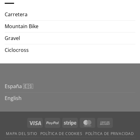
Carretera
Mountain Bike
Gravel
Ciclocross
España 🇪🇸
English
Visa
PayPal
Stripe
MasterCard
Cash
On
MAPA DEL SITIO
POLÍTICA DE COOKIES
POLÍTICA DE PRIVACIDAD
Delivery