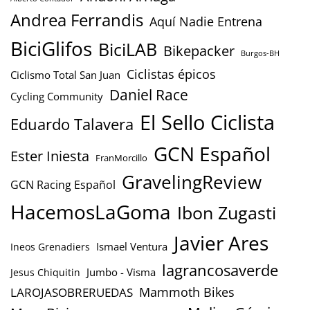
Andrea Ferrandis
Aquí Nadie Entrena
BiciGlifos
BiciLAB
Bikepacker
Burgos-BH
Ciclistas épicos
Ciclismo Total San Juan
Daniel Race
Cycling Community
El Sello Ciclista
Eduardo Talavera
GCN Español
Ester Iniesta
FranMorcillo
GravelingReview
GCN Racing Español
HacemosLaGoma
Ibon Zugasti
Javier Ares
Ismael Ventura
Ineos Grenadiers
lagrancosaverde
Jumbo - Visma
Jesus Chiquitin
Mammoth Bikes
LAROJASOBRERUEDAS