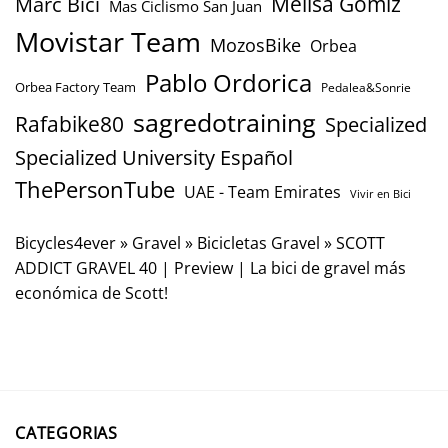
Marc Bici
Melisa Gómiz
Mas Ciclismo San Juan
Movistar Team
MozosBike
Orbea
Pablo Ordorica
Orbea Factory Team
Pedalea&Sonrie
sagredotraining
Rafabike80
Specialized
Specialized University Español
ThePersonTube
UAE - Team Emirates
Vivir en Bici
Bicycles4ever
»
Gravel
»
Bicicletas Gravel
»
SCOTT
ADDICT GRAVEL 40 | Preview | La bici de gravel más
económica de Scott!
CATEGORIAS