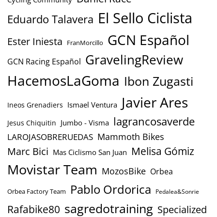
El Sello Ciclista
Eduardo Talavera
GCN Español
Ester Iniesta
FranMorcillo
GravelingReview
GCN Racing Español
HacemosLaGoma
Ibon Zugasti
Javier Ares
Ismael Ventura
Ineos Grenadiers
lagrancosaverde
Jumbo - Visma
Jesus Chiquitin
Mammoth Bikes
LAROJASOBRERUEDAS
Marc Bici
Melisa Gómiz
Mas Ciclismo San Juan
Movistar Team
MozosBike
Orbea
Pablo Ordorica
Orbea Factory Team
Pedalea&Sonrie
sagredotraining
Rafabike80
Specialized