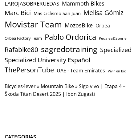
Mammoth Bikes
LAROJASOBRERUEDAS
Marc Bici
Melisa Gómiz
Mas Ciclismo San Juan
Movistar Team
MozosBike
Orbea
Pablo Ordorica
Orbea Factory Team
Pedalea&Sonrie
sagredotraining
Rafabike80
Specialized
Specialized University Español
ThePersonTube
UAE - Team Emirates
Vivir en Bici
Bicycles4ever
»
Mountain Bike
»
Sigo vivo | Etapa 4 –
Škoda Titan Desert 2025 | Ibon Zugasti
CATEGORIAS