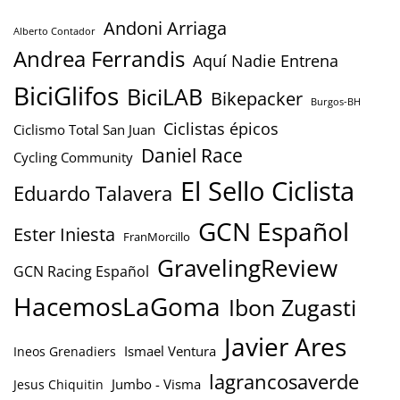
Andoni Arriaga
Alberto Contador
Andrea Ferrandis
Aquí Nadie Entrena
BiciGlifos
BiciLAB
Bikepacker
Burgos-BH
Ciclistas épicos
Ciclismo Total San Juan
Daniel Race
Cycling Community
El Sello Ciclista
Eduardo Talavera
GCN Español
Ester Iniesta
FranMorcillo
GravelingReview
GCN Racing Español
HacemosLaGoma
Ibon Zugasti
Javier Ares
Ismael Ventura
Ineos Grenadiers
lagrancosaverde
Jumbo - Visma
Jesus Chiquitin