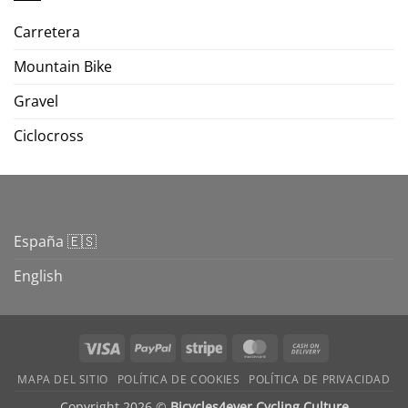
Carretera
Mountain Bike
Gravel
Ciclocross
España 🇪🇸
English
Visa
PayPal
Stripe
MasterCard
Cash
On
MAPA DEL SITIO
POLÍTICA DE COOKIES
POLÍTICA DE PRIVACIDAD
Delivery
Copyright 2026 ©
Bicycles4ever Cycling Culture