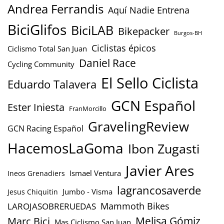
Andrea Ferrandis
Aquí Nadie Entrena
BiciGlifos
BiciLAB
Bikepacker
Burgos-BH
Ciclistas épicos
Ciclismo Total San Juan
Daniel Race
Cycling Community
El Sello Ciclista
Eduardo Talavera
GCN Español
Ester Iniesta
FranMorcillo
GravelingReview
GCN Racing Español
HacemosLaGoma
Ibon Zugasti
Javier Ares
Ismael Ventura
Ineos Grenadiers
lagrancosaverde
Jumbo - Visma
Jesus Chiquitin
Mammoth Bikes
LAROJASOBRERUEDAS
Marc Bici
Melisa Gómiz
Mas Ciclismo San Juan