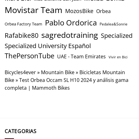
Movistar Team
MozosBike
Orbea
Pablo Ordorica
Orbea Factory Team
Pedalea&Sonrie
sagredotraining
Rafabike80
Specialized
Specialized University Español
ThePersonTube
UAE - Team Emirates
Vivir en Bici
Bicycles4ever
»
Mountain Bike
»
Bicicletas Mountain
Bike
»
Test Orbea Occam SL H10 2024 y análisis gama
completa | Mammoth Bikes
CATEGORIAS