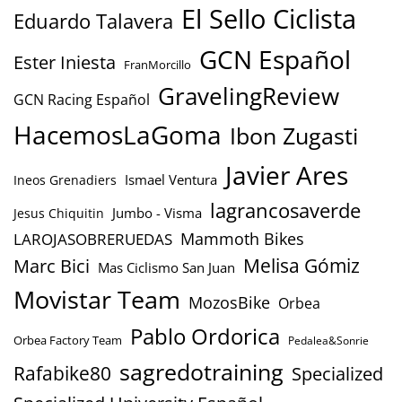
El Sello Ciclista
Eduardo Talavera
GCN Español
Ester Iniesta
FranMorcillo
GravelingReview
GCN Racing Español
HacemosLaGoma
Ibon Zugasti
Javier Ares
Ismael Ventura
Ineos Grenadiers
lagrancosaverde
Jumbo - Visma
Jesus Chiquitin
Mammoth Bikes
LAROJASOBRERUEDAS
Marc Bici
Melisa Gómiz
Mas Ciclismo San Juan
Movistar Team
MozosBike
Orbea
Pablo Ordorica
Orbea Factory Team
Pedalea&Sonrie
sagredotraining
Rafabike80
Specialized