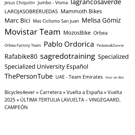
lagrancosaverde
Jumbo - Visma
Jesus Chiquitin
Mammoth Bikes
LAROJASOBRERUEDAS
Marc Bici
Melisa Gómiz
Mas Ciclismo San Juan
Movistar Team
MozosBike
Orbea
Pablo Ordorica
Orbea Factory Team
Pedalea&Sonrie
sagredotraining
Rafabike80
Specialized
Specialized University Español
ThePersonTube
UAE - Team Emirates
Vivir en Bici
Bicycles4ever
»
Carretera
»
Vuelta a España
»
Vuelta
2025
»
ÚLTIMA TERTULIA LAVUELTA – VINGEGAARD,
CAMPEÓN