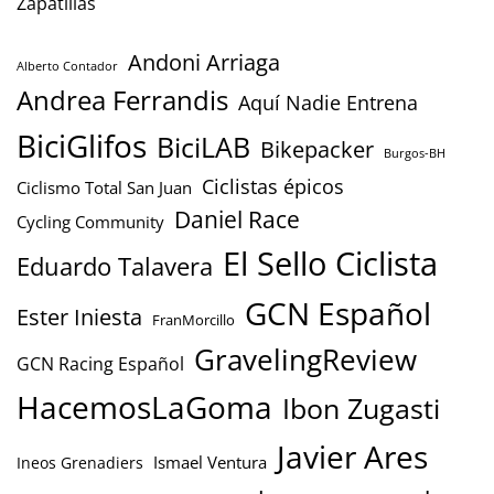
Zapatillas
Andoni Arriaga
Alberto Contador
Andrea Ferrandis
Aquí Nadie Entrena
BiciGlifos
BiciLAB
Bikepacker
Burgos-BH
Ciclistas épicos
Ciclismo Total San Juan
Daniel Race
Cycling Community
El Sello Ciclista
Eduardo Talavera
GCN Español
Ester Iniesta
FranMorcillo
GravelingReview
GCN Racing Español
HacemosLaGoma
Ibon Zugasti
Javier Ares
Ismael Ventura
Ineos Grenadiers