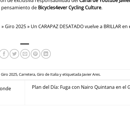
son de exclusiva responsabilidad del
Canal de Youtube
Javie
l pensamiento de
Bicycles4ever Cycling Culture
.
a
»
Giro 2025
»
Un CARAPAZ DESATADO vuelve a BRILLAR en 
n
Giro 2025
,
Carretera
,
Giro de Italia
y etiquetada
Javier Ares
.
Plan del Día: Fuga con Nairo Quintana en el 
donde