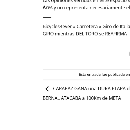
Las opiniones vertidas en este espacio 
Ares
y no representa necesariamente e
Bicycles4ever
»
Carretera
»
Giro de Itali
GIRO mientras DEL TORO se REAFIRMA
Esta entrada fue publicada e
CARAPAZ GANA una DURA ETAPA 
BERNAL ATACABA a 100Km de META