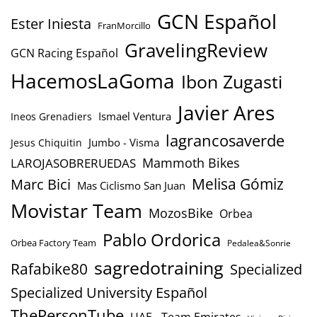
GCN Español
Ester Iniesta
FranMorcillo
GravelingReview
GCN Racing Español
HacemosLaGoma
Ibon Zugasti
Javier Ares
Ismael Ventura
Ineos Grenadiers
lagrancosaverde
Jumbo - Visma
Jesus Chiquitin
Mammoth Bikes
LAROJASOBRERUEDAS
Marc Bici
Melisa Gómiz
Mas Ciclismo San Juan
Movistar Team
MozosBike
Orbea
Pablo Ordorica
Orbea Factory Team
Pedalea&Sonrie
sagredotraining
Rafabike80
Specialized
Specialized University Español
ThePersonTube