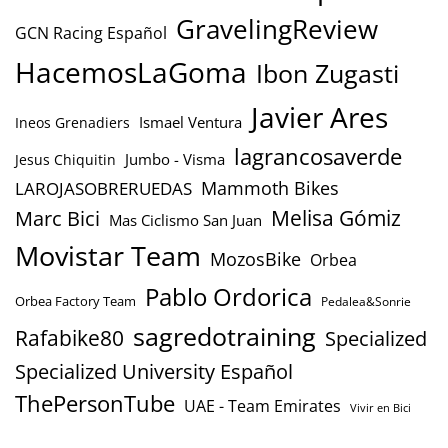
GravelingReview
GCN Racing Español
HacemosLaGoma
Ibon Zugasti
Javier Ares
Ismael Ventura
Ineos Grenadiers
lagrancosaverde
Jumbo - Visma
Jesus Chiquitin
Mammoth Bikes
LAROJASOBRERUEDAS
Marc Bici
Melisa Gómiz
Mas Ciclismo San Juan
Movistar Team
MozosBike
Orbea
Pablo Ordorica
Orbea Factory Team
Pedalea&Sonrie
sagredotraining
Rafabike80
Specialized
Specialized University Español
ThePersonTube
UAE - Team Emirates
Vivir en Bici