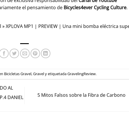
son de exclusiva responsabilidad del
Canal de Youtube
ariamente el pensamiento de
Bicycles4ever Cycling Culture
.
l
»
XPLOVA MP1 | PREVIEW | Una mini bomba eléctrica sup
 en
Bicicletas Gravel
,
Gravel
y etiquetada
GravelingReview
.
ADO AL
5 Mitos Falsos sobre la Fibra de Carbono
P.4 DANIEL