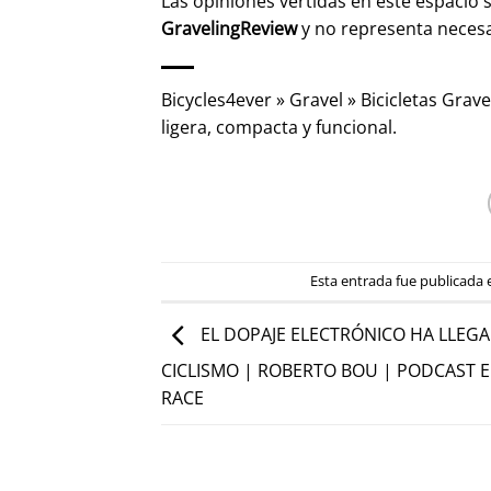
Las opiniones vertidas en este espacio 
GravelingReview
y no representa neces
Bicycles4ever
»
Gravel
»
Bicicletas Grave
ligera, compacta y funcional.
Esta entrada fue publicada
EL DOPAJE ELECTRÓNICO HA LLEG
CICLISMO | ROBERTO BOU | PODCAST E
RACE