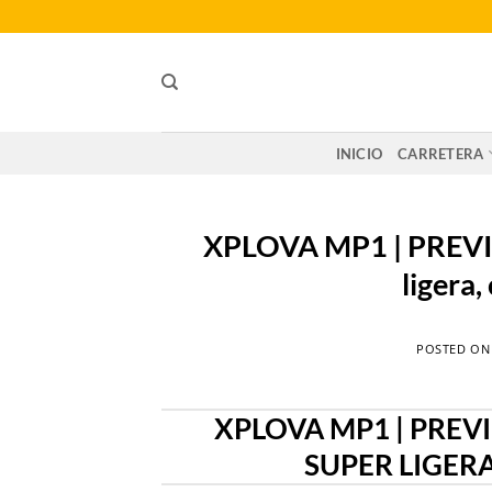
Saltar
al
contenido
INICIO
CARRETERA
XPLOVA MP1 | PREVIEW
ligera,
POSTED O
XPLOVA MP1 | PREV
SUPER LIGER