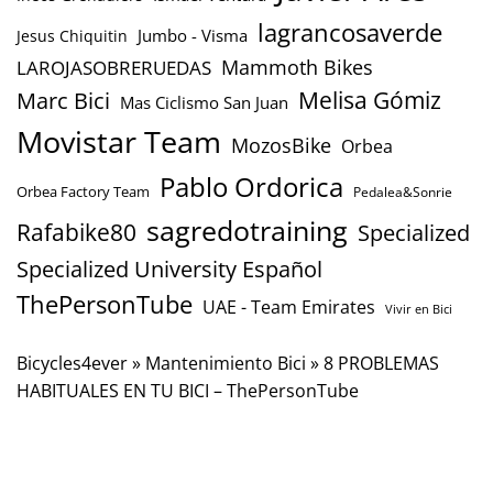
lagrancosaverde
Jumbo - Visma
Jesus Chiquitin
Mammoth Bikes
LAROJASOBRERUEDAS
Marc Bici
Melisa Gómiz
Mas Ciclismo San Juan
Movistar Team
MozosBike
Orbea
Pablo Ordorica
Orbea Factory Team
Pedalea&Sonrie
sagredotraining
Rafabike80
Specialized
Specialized University Español
ThePersonTube
UAE - Team Emirates
Vivir en Bici
Bicycles4ever
»
Mantenimiento Bici
»
8 PROBLEMAS
HABITUALES EN TU BICI – ThePersonTube