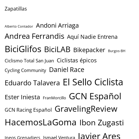
Zapatillas
Andoni Arriaga
Alberto Contador
Andrea Ferrandis
Aquí Nadie Entrena
BiciGlifos
BiciLAB
Bikepacker
Burgos-BH
Ciclistas épicos
Ciclismo Total San Juan
Daniel Race
Cycling Community
El Sello Ciclista
Eduardo Talavera
GCN Español
Ester Iniesta
FranMorcillo
GravelingReview
GCN Racing Español
HacemosLaGoma
Ibon Zugasti
Javier Ares
Ismael Ventura
Ineos Grenadiers