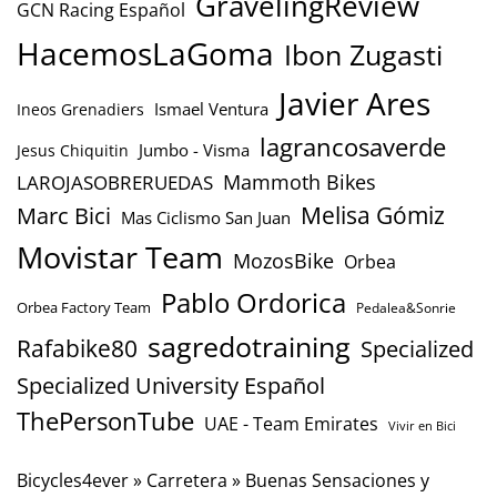
GravelingReview
GCN Racing Español
HacemosLaGoma
Ibon Zugasti
Javier Ares
Ismael Ventura
Ineos Grenadiers
lagrancosaverde
Jumbo - Visma
Jesus Chiquitin
Mammoth Bikes
LAROJASOBRERUEDAS
Marc Bici
Melisa Gómiz
Mas Ciclismo San Juan
Movistar Team
MozosBike
Orbea
Pablo Ordorica
Orbea Factory Team
Pedalea&Sonrie
sagredotraining
Rafabike80
Specialized
Specialized University Español
ThePersonTube
UAE - Team Emirates
Vivir en Bici
Bicycles4ever
»
Carretera
»
Buenas Sensaciones y