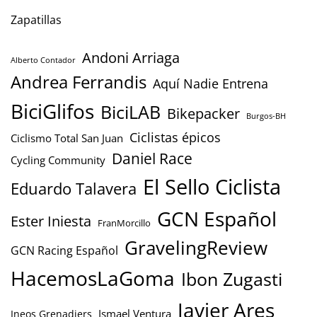
Zapatillas
Andoni Arriaga
Alberto Contador
Andrea Ferrandis
Aquí Nadie Entrena
BiciGlifos
BiciLAB
Bikepacker
Burgos-BH
Ciclistas épicos
Ciclismo Total San Juan
Daniel Race
Cycling Community
El Sello Ciclista
Eduardo Talavera
GCN Español
Ester Iniesta
FranMorcillo
GravelingReview
GCN Racing Español
HacemosLaGoma
Ibon Zugasti
Javier Ares
Ismael Ventura
Ineos Grenadiers