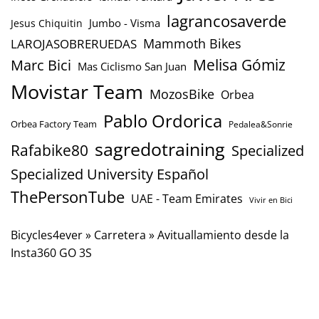
lagrancosaverde
Jumbo - Visma
Jesus Chiquitin
Mammoth Bikes
LAROJASOBRERUEDAS
Marc Bici
Melisa Gómiz
Mas Ciclismo San Juan
Movistar Team
MozosBike
Orbea
Pablo Ordorica
Orbea Factory Team
Pedalea&Sonrie
sagredotraining
Rafabike80
Specialized
Specialized University Español
ThePersonTube
UAE - Team Emirates
Vivir en Bici
Bicycles4ever
»
Carretera
»
Avituallamiento desde la
Insta360 GO 3S