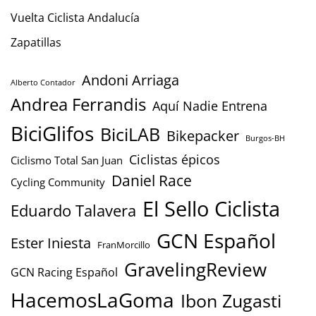
Vuelta Ciclista Andalucía
Zapatillas
Andoni Arriaga
Alberto Contador
Andrea Ferrandis
Aquí Nadie Entrena
BiciGlifos
BiciLAB
Bikepacker
Burgos-BH
Ciclistas épicos
Ciclismo Total San Juan
Daniel Race
Cycling Community
El Sello Ciclista
Eduardo Talavera
GCN Español
Ester Iniesta
FranMorcillo
GravelingReview
GCN Racing Español
HacemosLaGoma
Ibon Zugasti