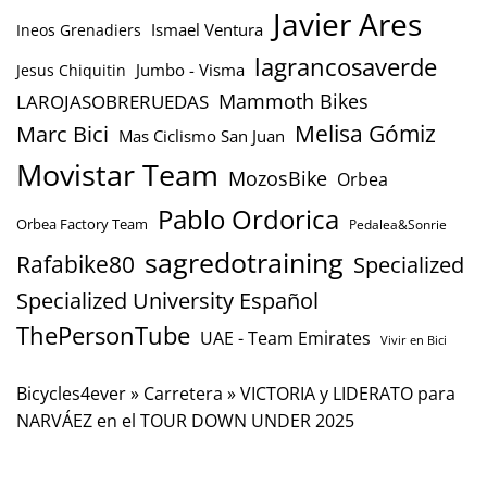
Javier Ares
Ismael Ventura
Ineos Grenadiers
lagrancosaverde
Jumbo - Visma
Jesus Chiquitin
Mammoth Bikes
LAROJASOBRERUEDAS
Marc Bici
Melisa Gómiz
Mas Ciclismo San Juan
Movistar Team
MozosBike
Orbea
Pablo Ordorica
Orbea Factory Team
Pedalea&Sonrie
sagredotraining
Rafabike80
Specialized
Specialized University Español
ThePersonTube
UAE - Team Emirates
Vivir en Bici
Bicycles4ever
»
Carretera
»
VICTORIA y LIDERATO para
NARVÁEZ en el TOUR DOWN UNDER 2025