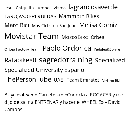
lagrancosaverde
Jumbo - Visma
Jesus Chiquitin
Mammoth Bikes
LAROJASOBRERUEDAS
Marc Bici
Melisa Gómiz
Mas Ciclismo San Juan
Movistar Team
MozosBike
Orbea
Pablo Ordorica
Orbea Factory Team
Pedalea&Sonrie
sagredotraining
Rafabike80
Specialized
Specialized University Español
ThePersonTube
UAE - Team Emirates
Vivir en Bici
Bicycles4ever
»
Carretera
»
«Conocía a POGACAR y me
dijo de salir a ENTRENAR y hacer el WHEELIE» – David
Campos