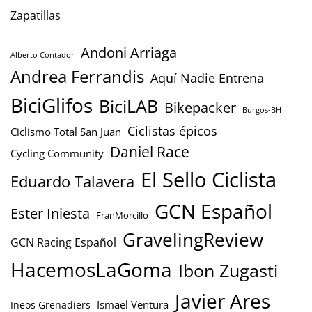
Zapatillas
Andoni Arriaga
Alberto Contador
Andrea Ferrandis
Aquí Nadie Entrena
BiciGlifos
BiciLAB
Bikepacker
Burgos-BH
Ciclistas épicos
Ciclismo Total San Juan
Daniel Race
Cycling Community
El Sello Ciclista
Eduardo Talavera
GCN Español
Ester Iniesta
FranMorcillo
GravelingReview
GCN Racing Español
HacemosLaGoma
Ibon Zugasti
Javier Ares
Ismael Ventura
Ineos Grenadiers