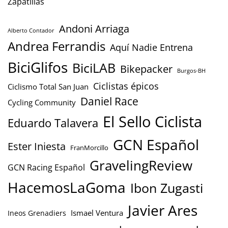
Zapatillas
Andoni Arriaga
Alberto Contador
Andrea Ferrandis
Aquí Nadie Entrena
BiciGlifos
BiciLAB
Bikepacker
Burgos-BH
Ciclistas épicos
Ciclismo Total San Juan
Daniel Race
Cycling Community
El Sello Ciclista
Eduardo Talavera
GCN Español
Ester Iniesta
FranMorcillo
GravelingReview
GCN Racing Español
HacemosLaGoma
Ibon Zugasti
Javier Ares
Ismael Ventura
Ineos Grenadiers