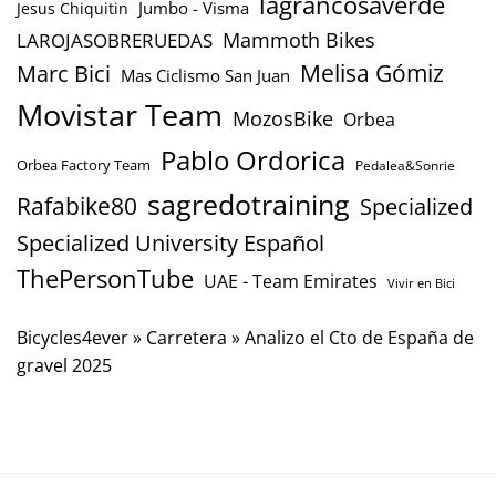
lagrancosaverde
Jumbo - Visma
Jesus Chiquitin
Mammoth Bikes
LAROJASOBRERUEDAS
Marc Bici
Melisa Gómiz
Mas Ciclismo San Juan
Movistar Team
MozosBike
Orbea
Pablo Ordorica
Orbea Factory Team
Pedalea&Sonrie
sagredotraining
Rafabike80
Specialized
Specialized University Español
ThePersonTube
UAE - Team Emirates
Vivir en Bici
Bicycles4ever
»
Carretera
»
Analizo el Cto de España de
gravel 2025