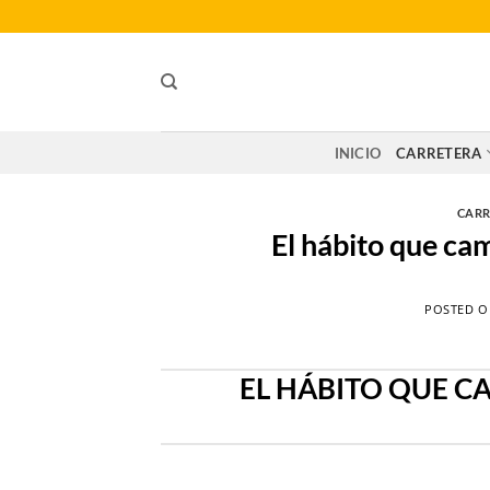
Saltar
al
contenido
INICIO
CARRETERA
CARR
El hábito que cam
POSTED 
EL HÁBITO QUE C