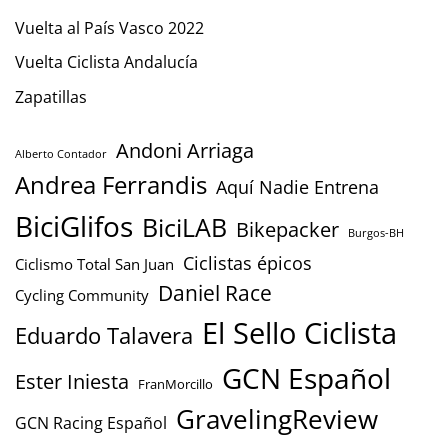
Vuelta al País Vasco 2022
Vuelta Ciclista Andalucía
Zapatillas
Andoni Arriaga
Alberto Contador
Andrea Ferrandis
Aquí Nadie Entrena
BiciGlifos
BiciLAB
Bikepacker
Burgos-BH
Ciclistas épicos
Ciclismo Total San Juan
Daniel Race
Cycling Community
El Sello Ciclista
Eduardo Talavera
GCN Español
Ester Iniesta
FranMorcillo
GravelingReview
GCN Racing Español