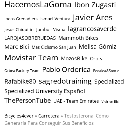
HacemosLaGoma
Ibon Zugasti
Javier Ares
Ismael Ventura
Ineos Grenadiers
lagrancosaverde
Jumbo - Visma
Jesus Chiquitin
Mammoth Bikes
LAROJASOBRERUEDAS
Marc Bici
Melisa Gómiz
Mas Ciclismo San Juan
Movistar Team
MozosBike
Orbea
Pablo Ordorica
Orbea Factory Team
Pedalea&Sonrie
sagredotraining
Rafabike80
Specialized
Specialized University Español
ThePersonTube
UAE - Team Emirates
Vivir en Bici
Bicycles4ever
»
Carretera
»
Testosterona: Cómo
Generarla Para Conseguir Sus Beneficios