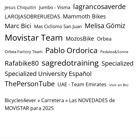
lagrancosaverde
Jumbo - Visma
Jesus Chiquitin
Mammoth Bikes
LAROJASOBRERUEDAS
Marc Bici
Melisa Gómiz
Mas Ciclismo San Juan
Movistar Team
MozosBike
Orbea
Pablo Ordorica
Orbea Factory Team
Pedalea&Sonrie
sagredotraining
Rafabike80
Specialized
Specialized University Español
ThePersonTube
UAE - Team Emirates
Vivir en Bici
Bicycles4ever
»
Carretera
»
Las NOVEDADES de
MOVISTAR para 2025