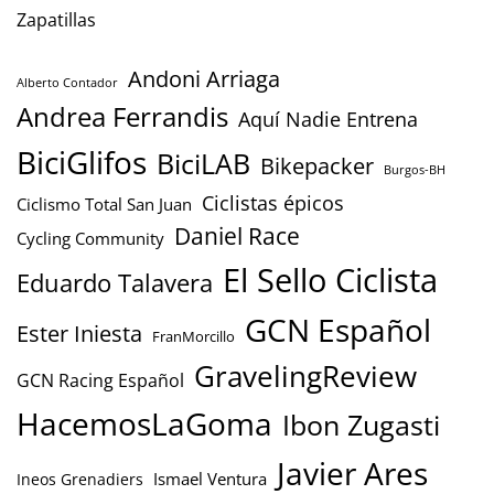
Zapatillas
Andoni Arriaga
Alberto Contador
Andrea Ferrandis
Aquí Nadie Entrena
BiciGlifos
BiciLAB
Bikepacker
Burgos-BH
Ciclistas épicos
Ciclismo Total San Juan
Daniel Race
Cycling Community
El Sello Ciclista
Eduardo Talavera
GCN Español
Ester Iniesta
FranMorcillo
GravelingReview
GCN Racing Español
HacemosLaGoma
Ibon Zugasti
Javier Ares
Ismael Ventura
Ineos Grenadiers