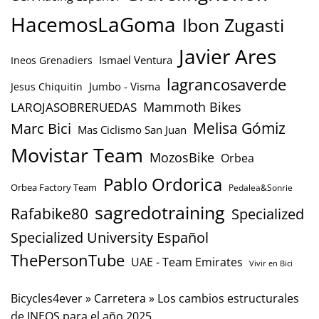
HacemosLaGoma
Ibon Zugasti
Javier Ares
Ismael Ventura
Ineos Grenadiers
lagrancosaverde
Jumbo - Visma
Jesus Chiquitin
Mammoth Bikes
LAROJASOBRERUEDAS
Marc Bici
Melisa Gómiz
Mas Ciclismo San Juan
Movistar Team
MozosBike
Orbea
Pablo Ordorica
Orbea Factory Team
Pedalea&Sonrie
sagredotraining
Rafabike80
Specialized
Specialized University Español
ThePersonTube
UAE - Team Emirates
Vivir en Bici
Bicycles4ever
»
Carretera
»
Los cambios estructurales
de INEOS para el año 2025