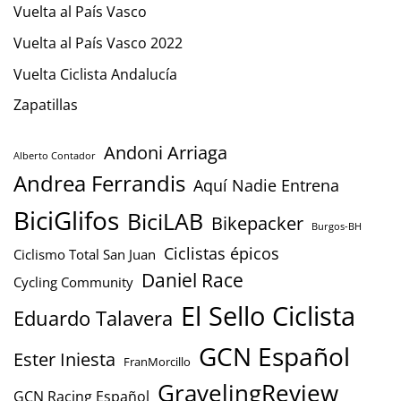
Vuelta al País Vasco
Vuelta al País Vasco 2022
Vuelta Ciclista Andalucía
Zapatillas
Andoni Arriaga
Alberto Contador
Andrea Ferrandis
Aquí Nadie Entrena
BiciGlifos
BiciLAB
Bikepacker
Burgos-BH
Ciclistas épicos
Ciclismo Total San Juan
Daniel Race
Cycling Community
El Sello Ciclista
Eduardo Talavera
GCN Español
Ester Iniesta
FranMorcillo
GravelingReview
GCN Racing Español