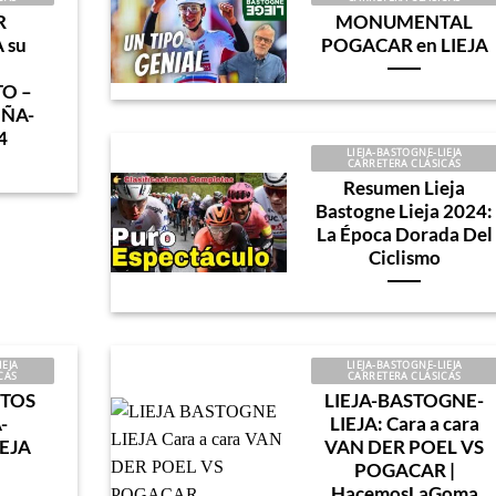
R
MONUMENTAL
 su
POGACAR en LIEJA
O –
OÑA-
4
LIEJA-BASTOGNE-LIEJA
CARRETERA CLÁSICAS
Resumen Lieja
Bastogne Lieja 2024:
La Época Dorada Del
Ciclismo
IEJA
LIEJA-BASTOGNE-LIEJA
CAS
CARRETERA CLÁSICAS
ITOS
LIEJA-BASTOGNE-
-
LIEJA: Cara a cara
EJA
VAN DER POEL VS
POGACAR |
HacemosLaGoma