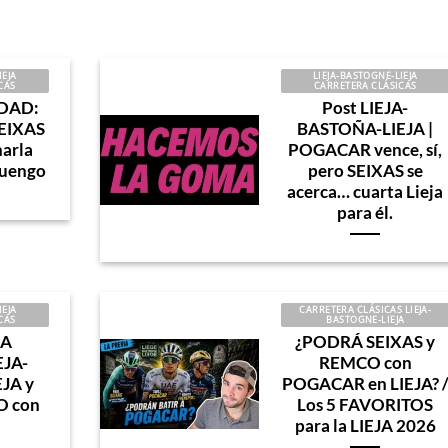
IEJA
LIEJA-BASTOGNE-LIEJA
CAS
CARRETERA CLÁSICAS
IDAD:
Post LIEJA-
EIXAS
BASTOÑA-LIEJA |
harla
POGACAR vence, sí,
Luengo
pero SEIXAS se
acerca… cuarta Lieja
para él.
IEJA
CARRETERA CLÁSICAS LIEJA-
CAS
BASTOGNE-LIEJA
A
¿PODRÁ SEIXAS y
EJA-
REMCO con
JA y
POGACAR en LIEJA? 
O con
Los 5 FAVORITOS
para la LIEJA 2026