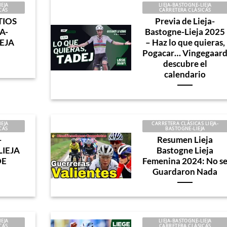
IEJA
LIEJA-BASTOGNE-LIEJA
CAS
CARRETERA CLÁSICAS
TIOS
Previa de Lieja-
JA-
Bastogne-Lieja 2025
EJA
– Haz lo que quieras,
Pogacar… Vingegaar
descubre el
calendario
IEJA
CARRETERA CLÁSICAS LIEJA-
CAS
BASTOGNE-LIEJA
–
Resumen Lieja
LIEJA
Bastogne Lieja
DE
Femenina 2024: No s
Guardaron Nada
IEJA
LIEJA-BASTOGNE-LIEJA
CAS
CARRETERA CLÁSICAS