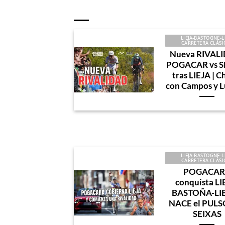
LIEJA-BASTOGNE-L
CARRETERA CLÁSI
Nueva RIVAL
POGACAR vs S
tras LIEJA | C
con Campos y 
LIEJA-BASTOGNE-L
CARRETERA CLÁSI
POGACAR
conquista LI
BASTOÑA-LIE
NACE el PULS
SEIXAS