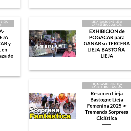
LIEJA-
LIEJA-BASTOGNE-LIEJA
A
CARRETERA CLÁSICAS
A-
EXHIBICIÓN de
EJA
POGACAR para
CAR y
GANAR su TERCERA
 en
LIEJA-BASTOÑA-
aza de
LIEJA
LIEJA-BASTOGNE-LIEJA
CARRETERA CLÁSICAS
Resumen Lieja
Bastogne Lieja
Femenina 2025 ➣
Tremenda Sorpresa
Ciclística