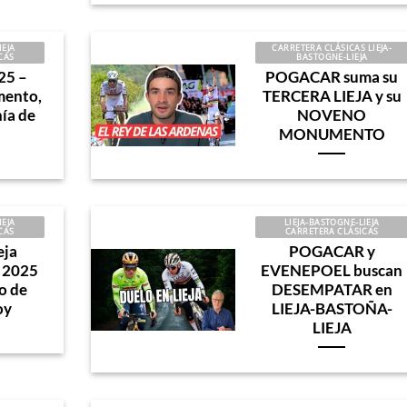
IEJA
CARRETERA CLÁSICAS LIEJA-
CAS
BASTOGNE-LIEJA
25 –
POGACAR suma su
ento,
TERCERA LIEJA y su
ía de
NOVENO
MONUMENTO
IEJA
LIEJA-BASTOGNE-LIEJA
CAS
CARRETERA CLÁSICAS
eja
POGACAR y
a 2025
EVENEPOEL buscan
o de
DESEMPATAR en
oy
LIEJA-BASTOÑA-
LIEJA