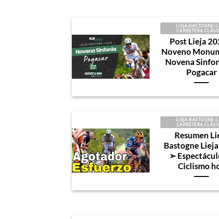
LIEJA-BASTOGNE-L
CARRETERA CLÁSI
Post Lieja 20
Noveno Monum
Novena Sinfon
Pogacar
LIEJA-BASTOGNE-L
CARRETERA CLÁSI
Resumen Li
Bastogne Liej
➣ Espectácul
Ciclismo h