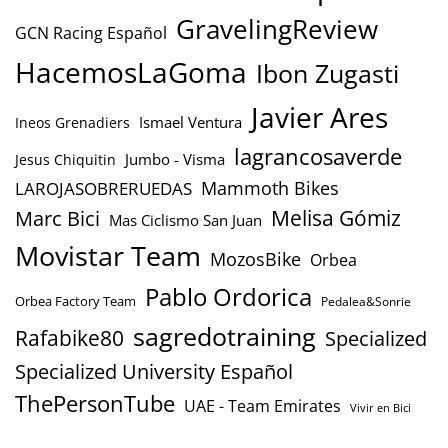
GravelingReview
GCN Racing Español
HacemosLaGoma
Ibon Zugasti
Javier Ares
Ismael Ventura
Ineos Grenadiers
lagrancosaverde
Jumbo - Visma
Jesus Chiquitin
Mammoth Bikes
LAROJASOBRERUEDAS
Marc Bici
Melisa Gómiz
Mas Ciclismo San Juan
Movistar Team
MozosBike
Orbea
Pablo Ordorica
Orbea Factory Team
Pedalea&Sonrie
sagredotraining
Rafabike80
Specialized
Specialized University Español
ThePersonTube
UAE - Team Emirates
Vivir en Bici