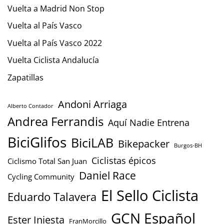
Vuelta a Madrid Non Stop
Vuelta al País Vasco
Vuelta al País Vasco 2022
Vuelta Ciclista Andalucía
Zapatillas
Andoni Arriaga
Alberto Contador
Andrea Ferrandis
Aquí Nadie Entrena
BiciGlifos
BiciLAB
Bikepacker
Burgos-BH
Ciclistas épicos
Ciclismo Total San Juan
Daniel Race
Cycling Community
El Sello Ciclista
Eduardo Talavera
GCN Español
Ester Iniesta
FranMorcillo