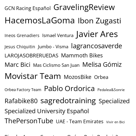
GravelingReview
GCN Racing Español
HacemosLaGoma
Ibon Zugasti
Javier Ares
Ismael Ventura
Ineos Grenadiers
lagrancosaverde
Jumbo - Visma
Jesus Chiquitin
Mammoth Bikes
LAROJASOBRERUEDAS
Marc Bici
Melisa Gómiz
Mas Ciclismo San Juan
Movistar Team
MozosBike
Orbea
Pablo Ordorica
Orbea Factory Team
Pedalea&Sonrie
sagredotraining
Rafabike80
Specialized
Specialized University Español
ThePersonTube
UAE - Team Emirates
Vivir en Bici