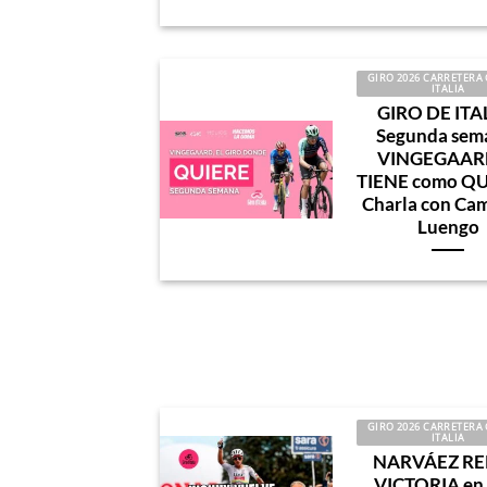
GIRO 2026 CARRETERA 
ITALIA
GIRO DE ITAL
Segunda sem
VINGEGAARD
TIENE como QU
Charla con Ca
Luengo
GIRO 2026 CARRETERA 
ITALIA
NARVÁEZ RE
VICTORIA en 