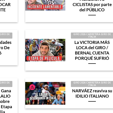
VOCAR
CICLISTAS por parte
NTE
del PÚBLICO
GIRO DE
GIRO 2026 CARRETERA GIRO DE
ITALIA
edades
La VICTORIA MÁS
iro De
LOCA del GIRO /
6
BERNAL CUENTA
PORQUÉ SUFRIÓ
GIRO DE
GIRO 2026 CARRETERA GIRO DE
ITALIA
 Gana
NARVÁEZ reaviva su
LALIO
IDILIO ITALIANO
sobre
 Etapa
lia