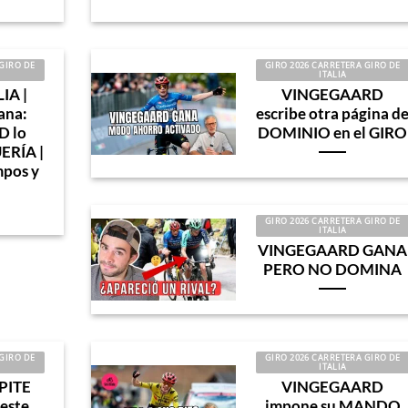
GIRO DE
GIRO 2026 CARRETERA GIRO DE
ITALIA
IA |
VINGEGAARD
ana:
escribe otra página d
 lo
DOMINIO en el GIRO
ERÍA |
mpos y
GIRO 2026 CARRETERA GIRO DE
ITALIA
VINGEGAARD GANA
PERO NO DOMINA
GIRO DE
GIRO 2026 CARRETERA GIRO DE
ITALIA
PITE
VINGEGAARD
este
impone su MANDO