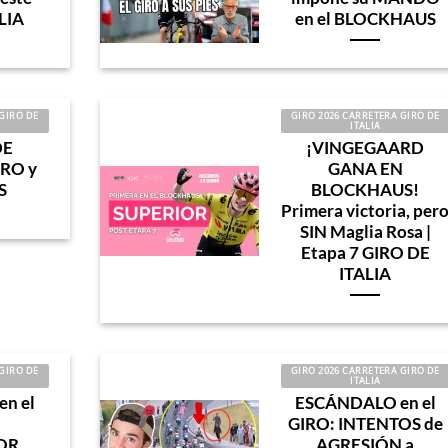
LIA
en el BLOCKHAUS
GIRO DE
GIRO 2026 CARRETERA GIRO DE
ITALIA
DE
¡VINGEGAARD
IRO y
GANA EN
S
BLOCKHAUS!
Primera victoria, per
SIN Maglia Rosa |
Etapa 7 GIRO DE
ITALIA
GIRO DE
GIRO 2026 CARRETERA GIRO DE
ITALIA
n el
ESCÁNDALO en el
GIRO: INTENTOS de
OR
AGRESIÓN a