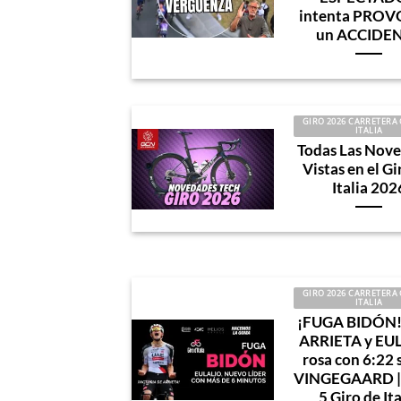
intenta PRO
un ACCIDE
GIRO 2026 CARRETERA 
ITALIA
Todas Las Nov
Vistas en el G
Italia 202
GIRO 2026 CARRETERA 
ITALIA
¡FUGA BIDÓN!
ARRIETA y EU
rosa con 6:22 
VINGEGAARD |
5 Giro de Ita