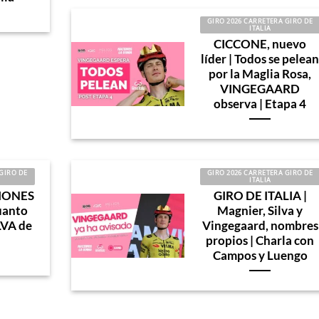
GIRO 2026 CARRETERA GIRO DE
ITALIA
CICCONE, nuevo
líder | Todos se pelea
por la Maglia Rosa,
VINGEGAARD
observa | Etapa 4
GIRO DE
GIRO 2026 CARRETERA GIRO DE
ITALIA
IONES
GIRO DE ITALIA |
uanto
Magnier, Silva y
VA de
Vingegaard, nombres
propios | Charla con
Campos y Luengo