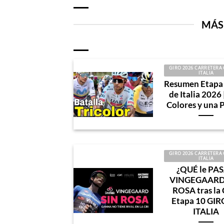
MÁS
GIRO 2026 CARRETERA 
ITALIA
Resumen Etapa 
de Italia 2026 
Colores y una 
GIRO 2026 CARRETERA 
ITALIA
¿QUÉ le PAS
VINGEGAARD?
ROSA tras la 
Etapa 10 GIR
ITALIA