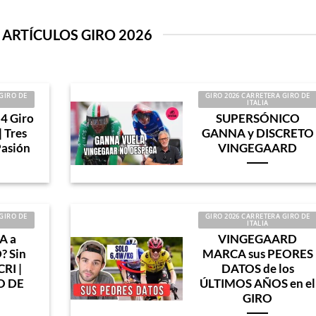
 ARTÍCULOS GIRO 2026
GIRO DE
GIRO 2026 CARRETERA GIRO DE
ITALIA
4 Giro
SUPERSÓNICO
| Tres
GANNA y DISCRETO
Pasión
VINGEGAARD
GIRO DE
GIRO 2026 CARRETERA GIRO DE
ITALIA
A a
VINGEGAARD
 Sin
MARCA sus PEORES
CRI |
DATOS de los
O DE
ÚLTIMOS AÑOS en el
GIRO