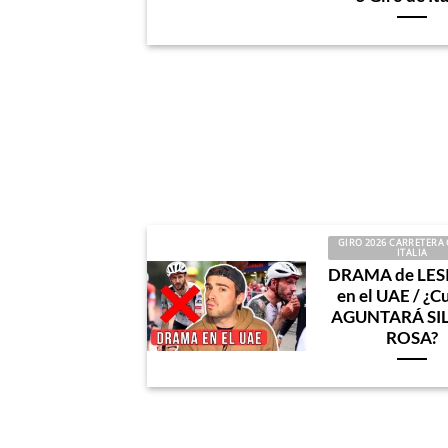
GIRO 2026 CARRETERA 
ITALIA
DRAMA de LES
en el UAE / ¿C
AGUNTARÁ SIL
ROSA?