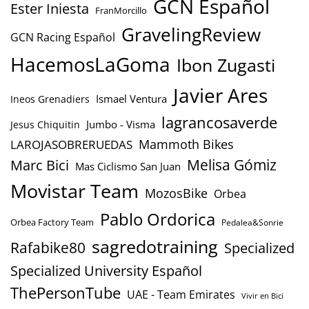
GCN Español
Ester Iniesta
FranMorcillo
GravelingReview
GCN Racing Español
HacemosLaGoma
Ibon Zugasti
Javier Ares
Ismael Ventura
Ineos Grenadiers
lagrancosaverde
Jumbo - Visma
Jesus Chiquitin
Mammoth Bikes
LAROJASOBRERUEDAS
Marc Bici
Melisa Gómiz
Mas Ciclismo San Juan
Movistar Team
MozosBike
Orbea
Pablo Ordorica
Orbea Factory Team
Pedalea&Sonrie
sagredotraining
Rafabike80
Specialized
Specialized University Español
ThePersonTube
UAE - Team Emirates
Vivir en Bici