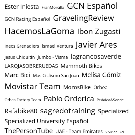
GCN Español
Ester Iniesta
FranMorcillo
GravelingReview
GCN Racing Español
HacemosLaGoma
Ibon Zugasti
Javier Ares
Ismael Ventura
Ineos Grenadiers
lagrancosaverde
Jumbo - Visma
Jesus Chiquitin
Mammoth Bikes
LAROJASOBRERUEDAS
Marc Bici
Melisa Gómiz
Mas Ciclismo San Juan
Movistar Team
MozosBike
Orbea
Pablo Ordorica
Orbea Factory Team
Pedalea&Sonrie
sagredotraining
Rafabike80
Specialized
Specialized University Español
ThePersonTube
UAE - Team Emirates
Vivir en Bici